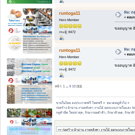
Re: กล
runtoga11
«
ตอบกล
Hero Member
ขออนุญาต อั
กระทู้: 8472
Re: กล
runtoga11
«
ตอบกล
Hero Member
ขออนุญาต อั
กระทู้: 8472
หน้า:
1
...
9
10
[
11
]
ขายในไทย ลงประกาศฟรี โพสฟรี
»
หมวดหมู่ทั่วไป
»
ก่อสร้าง ผ้าม่าน งานหลังคา งานไม้ ออกแบบภายในและ buil
กลูต้าฉีด ใหม่ล่าสุด, รักษารอยดำสิว ,รักษาสิวผด, รักษาฝ