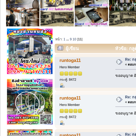
หน้า:
1
...
9
10
[
11
]
ผู้เขียน
หัวข้อ: กลู
Re: กล
runtoga11
«
ตอบกล
Hero Member
ขออนุญาต อั
กระทู้: 8472
Re: กล
runtoga11
«
ตอบกล
Hero Member
ขออนุญาต อั
กระทู้: 8472
Re: กล
runtoga11