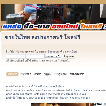
ขายในไทย ลงประกาศฟรี โพสฟรี
ยินดีต้อนรับคุณ,
บุคคลทั่วไป
กรุณา
เข้าสู่ระบบ
หรือ
ลงทะเบียน
เข้าสู่ระบบด้วยชื่อผู้ใช้ รหัสผ่าน และระยะเวลาในเซสชั่น
หน้าแรก
ช่วยเหลือ
ค้นหา
ปฏิทิน
เข้าสู่ระบบ
สมัครสมาชิก
ขายในไทย ลงประกาศฟรี โพสฟรี
»
หมวดหมู่ทั่วไป
»
ก่อสร้าง ผ้าม่าน งานหลังคา งานไม้ ออกแบบภายในและ built in รับเหมาก่อสร้างและซ่อมแซม 
คีออส เคาน์เตอร์ Mister Booth ครบเครื่องเรื่องเปิดร้าน รับทำคีออส เคาน
»
กลูต้าฉีด ใหม่ล่าสุด, รักษารอยดำสิว ,รักษาสิวผด, รักษาฝ้า, รักษากระ ราคาส่ง