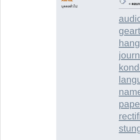
«
ตอบกล
บุคคลทั่วไป
audi
geart
hang
journ
kond
lang
name
pape
recti
stun