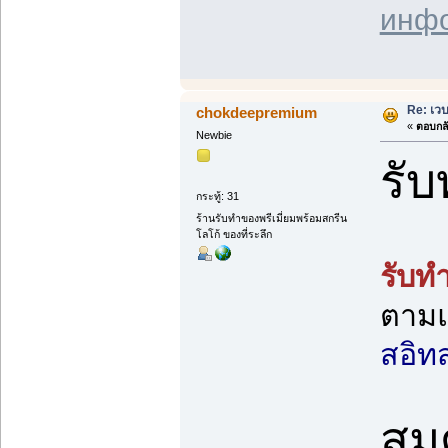
инф
Re: เว
chokdeepremium
«
ตอบกลั
Newbie
รั
กระทู้: 31
ร้านรับทำของพรีเมี่ยมพร้อมสกรีน
โลโก้ ของที่ระลึก
รับท
ตามแ
สอิทส
สมุ