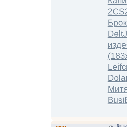
Капи
2CS
Брок
Delt
изде
(183
Leif
с
Dola
Мит
Busi
Re: เว
xaraz