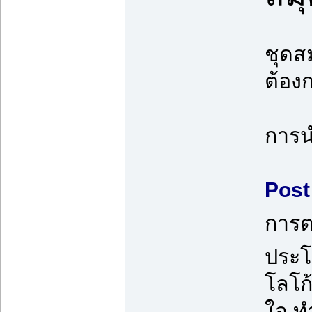
ชุดส
ต้อง
การน
Post 
การต
ประโ
โลโก
ใจ ท