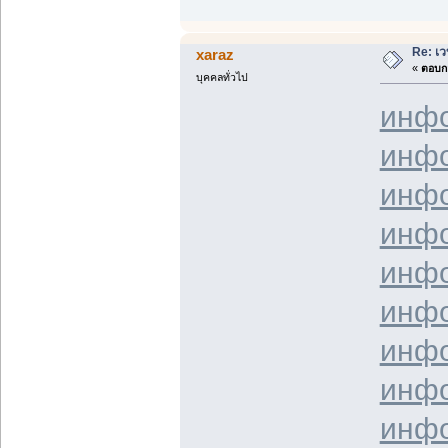
Re: เว
xaraz
«
ตอบกล
บุคคลทั่วไป
инф
инф
инф
инф
инф
инф
инф
инф
инф