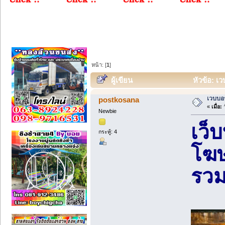
หน้า: [
1
]
ผู้เขียน
หัวข้อ: เ
เวบบอร
postkosana
«
เมื่อ:
ว
Newbie
เว็
กระทู้: 4
โฆษ
รวม