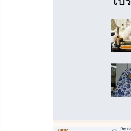
โปร
Re: เว
xaraz