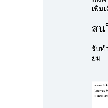
เพิ่มเ
สนใ
รับท
ยม