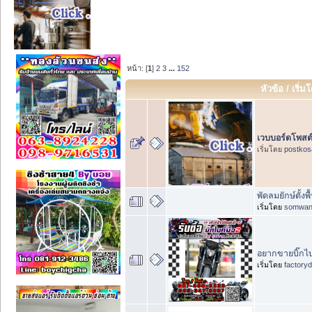
หน้า: [
1
]
2
3
...
152
หัวข้อ
/
เริ่ม
เวบบอร์ดโพสต์
เริ่มโดย
postkos
พัดลมยักษ์ตั้
เริ่มโดย
somwan
อยากขายบิ๊กไบ
เริ่มโดย
factory