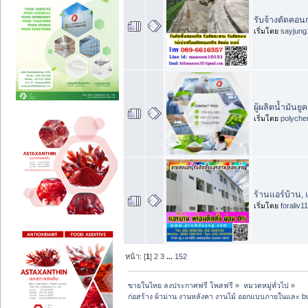
รับจ้างตัดคอน
เริ่มโดย
sayjung
ผู้ผลิตน้ำมัน
เริ่มโดย
polyche
ร้านแอร์บ้าน, แ
เริ่มโดย
foraliv11
หน้า: [
1
]
2
3
...
152
ขายในไทย ลงประกาศฟรี โพสฟรี
»
หมวดหมู่ทั่วไป
»
ก่อสร้าง ผ้าม่าน งานหลังคา งานไม้ ออกแบบภายในและ buil