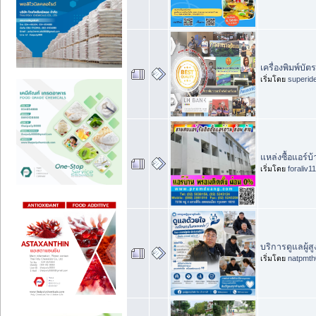
เครื่องพิมพ์บ
เริ่มโดย
superid
แหล่งซื้อแอร์
เริ่มโดย
foraliv11
บริการดูแลผู้ส
เริ่มโดย
natpmth