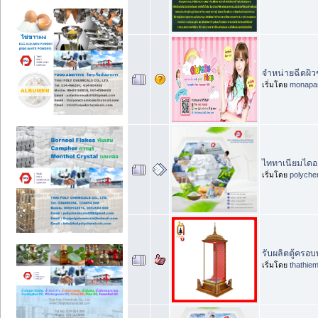
จำหน่ายฉีดผิ
เริ่มโดย
monapa
ไททาเนียมไดออ
เริ่มโดย
polyche
รับผลิตตู้ครอ
เริ่มโดย
thathiem