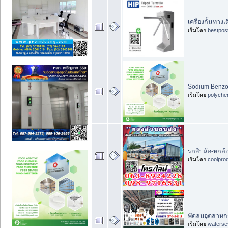
เครื่องกั้นทาง
เริ่มโดย
bestpos
Sodium Benzo
เริ่มโดย
polyche
รถสิบล้อ-หกล้
เริ่มโดย
coolpro
พัดลมอุตสาหก
เริ่มโดย
waterse