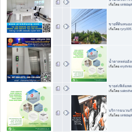
เริ่มโดย
siritida
ขายที่ดินหนอง
เริ่มโดย
ryry005
น้ำตาลหล่อฮังก
เริ่มโดย
erythrit
ขายส่งฟิล์มห
เริ่มโดย
salestha
บริการฉนวนกัน
เริ่มโดย
siritida