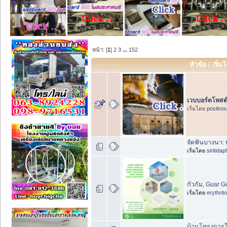
หน้า: [
1
]
2
3
...
152
หัวข้อ
/
เริ่ม
เวบบอร์ดโพสต์
เริ่มโดย
postkos
จัดฟันบางนา: 
เริ่มโดย
siritida
กัวกัม, Guar 
เริ่มโดย
erythrit
บ้านโครงการให