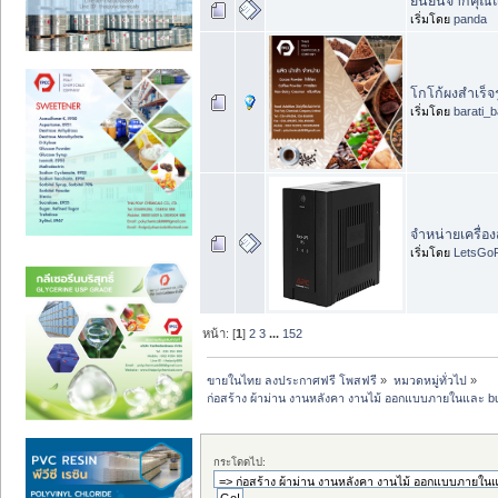
ยืนยันจากคุณแม
เริ่มโดย
panda
โกโก้ผงสำเร็จ
เริ่มโดย
barati_b
จำหน่ายเครื่อ
เริ่มโดย
LetsGoF
หน้า: [
1
]
2
3
...
152
ขายในไทย ลงประกาศฟรี โพสฟรี
»
หมวดหมู่ทั่วไป
»
ก่อสร้าง ผ้าม่าน งานหลังคา งานไม้ ออกแบบภายในและ buil
กระโดดไป: