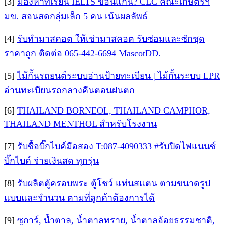
[3]
มองหาที่เรียน IELTS ขอนแก่น? CLC คณะเกษตรฯ
มข. สอนสดกลุ่มเล็ก 5 คน เน้นผลลัพธ์
[4]
รับทำมาสคอต ให้เช่ามาสคอต รับซ่อมและซักชุด
ราคาถูก ติดต่อ 065-442-6694 MascotDD.
[5]
ไม้กั้นรถยนต์ระบบอ่านป้ายทะเบียน | ไม้กั้นระบบ LPR
อ่านทะเบียนรถกลางคืนตอนฝนตก
[6]
THAILAND BORNEOL, THAILAND CAMPHOR,
THAILAND MENTHOL สำหรับโรงงาน
[7]
รับซื้อบิ๊กไบค์มือสอง T:087-4090333 #รับปิดไฟแนนซ์
บิ๊กไบค์ จ่ายเงินสด ทุกรุ่น
[8]
รับผลิตตู้ครอบพระ ตู้โชว์ แท่นสแตน ตามขนาดรูป
แบบและจำนวน ตามที่ลูกค้าต้องการได้
[9]
ซูการ์, น้ำตาล, น้ำตาลทราย, น้ำตาลอ้อยธรรมชาติ,