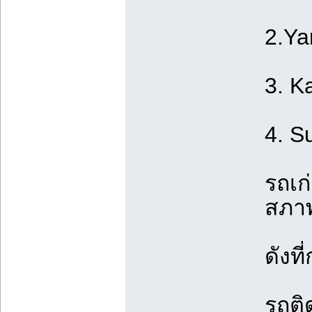
2.Ya
3. K
4. Su
รถเก่
สภา
ดังที
รถติ