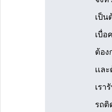
เป็น
เบื่
ต้อง
เเละ
เรารั
รถติ