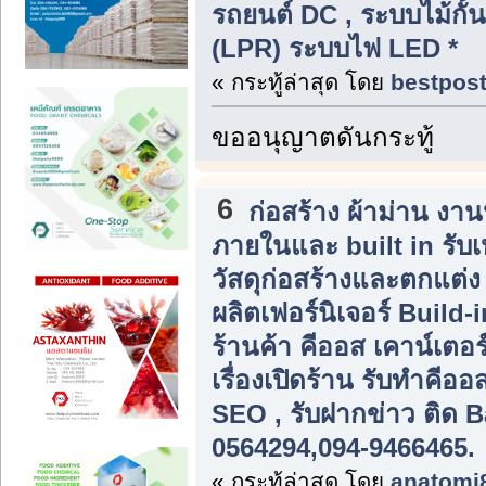
รถยนต์ DC , ระบบไม้กั้
(LPR) ระบบไฟ LED *
« กระทู้ล่าสุด โดย
bestpos
ขออนุญาตดันกระทู้
6
ก่อสร้าง ผ้าม่าน ง
ภายในและ built in รับ
วัสดุก่อสร้างและตกแต่
ผลิตเฟอร์นิเจอร์ Build
ร้านค้า คีออส เคาน์เตอร
เรื่องเปิดร้าน รับทำคีอ
SEO , รับฝากข่าว ติด B
0564294,094-9466465.
« กระทู้ล่าสุด โดย
anatomi