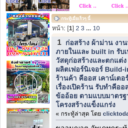
กระทู้เมื่อเร็วๆ นี้
หน้า: [
1
]
2
3
...
10
1
ก่อสร้าง ผ้าม่าน ง
ภายในและ built in รับ
วัสดุก่อสร้างและตกแต่
ผลิตเฟอร์นิเจอร์ Build
ร้านค้า คีออส เคาน์เตอร
เรื่องเปิดร้าน รับทำคีอ
ข้ออ้อย ตามแบบมาตรฐาน
โครงสร้างแข็งแกร่ง
« กระทู้ล่าสุด โดย
clicktod