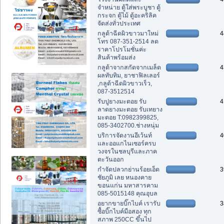
จำหน่าย ตู้ใส่พระบูชา ตู้
กระจก ตู้ไม้ ตู้อะคริลิค
จัดส่งทั่วประเทศ
กลูต้าฉีดผิวขาวมาใหม่
4
โทร 087-351-2514 ลด
ราคาโปรโมชั่นค่ะ
สินค้าพร้อมส่ง
กลูต้าจากสกัดจากเมล็ด
4
ผลทับทิม, ยาชาฟิลเลอร์
,กลูต้าฉีดผิวขาวเร็ว,
087-3512514
รับปูยางมะตอย รับ
4
ลาดยางมะตอย รับเทยาง
มะตอย T:0982399825,
085-3402700.ช่างหนุ่ม
บริการจัดงานอีเว้นท์
4
และออแกไนเซอร์ครบ
วงจรในชลบุรีและภาค
ตะวันออก
กำจัดปลวกย่านร้อยเอ็ด
3
ชัยภูมิ เลย หนองคาย
ขอนแก่น มหาสารคาม
085-5015148 คุณอุบล
อยากขายบิ๊กไบค์ เรารับ
3
ซื้อบิ๊กไบค์มือสอง ทุก
สภาพ 250CC ขึ้นไป