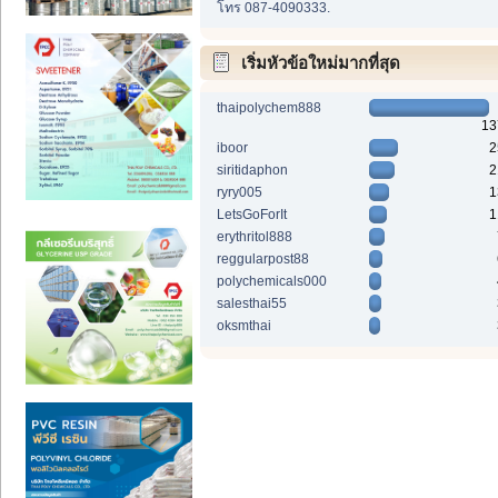
โทร 087-4090333.
เริ่มหัวข้อใหม่มากที่สุด
thaipolychem888
13
iboor
2
siritidaphon
2
ryry005
1
LetsGoForIt
1
erythritol888
reggularpost88
polychemicals000
salesthai55
oksmthai