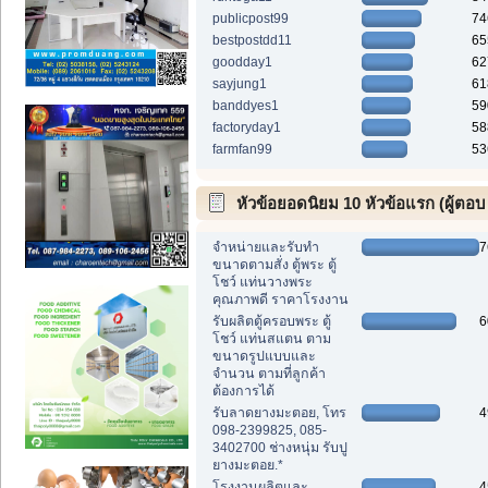
publicpost99
74
bestpostdd11
65
goodday1
62
sayjung1
61
banddyes1
59
factoryday1
58
farmfan99
53
หัวข้อยอดนิยม 10 หัวข้อแรก (ผู้ตอบ
สูงสุด)
จำหน่ายและรับทำ
7
ขนาดตามสั่ง ตู้พระ ตู้
โชว์ แท่นวางพระ
คุณภาพดี ราคาโรงงาน
รับผลิตตู้ครอบพระ ตู้
6
โชว์ แท่นสแตน ตาม
ขนาดรูปแบบและ
จำนวน ตามที่ลูกค้า
ต้องการได้
รับลาดยางมะตอย, โทร
4
098-2399825, 085-
3402700 ช่างหนุ่ม รับปู
ยางมะตอย.*
โรงงานผลิตและ
4