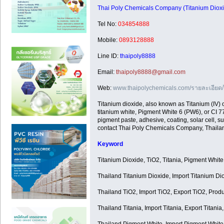
Thai Poly Chemicals Company (Titanium Diox
Tel No:
034854888
Mobile:
0893128888
Line ID:
thaipoly8888
Email:
thaipoly8888@gmail.com
Web:
www.thaipolychemicals.com/รายละเอียด
Titanium dioxide, also known as Titanium (IV) 
titanium white, Pigment White 6 (PW6), or CI 778
pigment paste, adhesive, coating, solar cell, 
contact Thai Poly Chemicals Company, Thaila
Keyword
Titanium Dioxide, TiO2, Titania, Pigment White
Thailand Titanium Dioxide, Import Titanium Di
Thailand TiO2, Import TiO2, Export TiO2, Prod
Thailand Titania, Import Titania, Export Titania
Thailand Pigment White, Import Pigment White