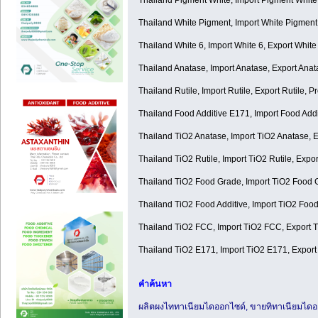
Thailand White Pigment, Import White Pigment
Thailand White 6, Import White 6, Export White
Thailand Anatase, Import Anatase, Export Ana
Thailand Rutile, Import Rutile, Export Rutile, P
Thailand Food Additive E171, Import Food Add
Thailand TiO2 Anatase, Import TiO2 Anatase, 
Thailand TiO2 Rutile, Import TiO2 Rutile, Expo
Thailand TiO2 Food Grade, Import TiO2 Food 
Thailand TiO2 Food Additive, Import TiO2 Food
Thailand TiO2 FCC, Import TiO2 FCC, Export
Thailand TiO2 E171, Import TiO2 E171, Expor
คำค้นหา
ผลิตผงไททาเนียมไดออกไซด์, ขายทิทาเนียมไดออก