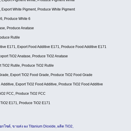
, Export White Pigment, Produce White Pigment
 6, Produce White 6
tase, Produce Anatase
roduce Rutile
itive E171, Export Food Additive E171, Produce Food Additive E171
Export TiO2 Anatase, Produce TiO2 Anatase
rt TiO2 Rutile, Produce TiO2 Rutile
Grade, Export TiO2 Food Grade, Produce TiO2 Food Grade
 Additive, Export TiO2 Food Additive, Produce TiO2 Food Additive
 TiO2 FCC, Produce TiO2 FCC
t TiO2 E171, Produce TiO2 E171
ไซด์, ขายส่ง ผง Titanium Dioxide, ผลิต TiO2,