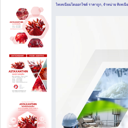
ไทเทเนียมไดออกไซด์ ราคาถูก, จำหน่าย ทิเทเน