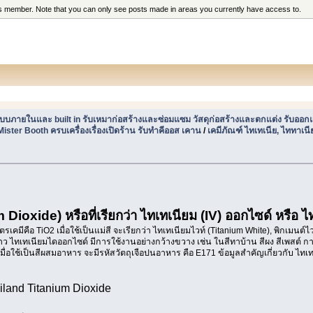
his member. Note that you can only see posts made in areas you currently have access to.
แบบภายในและ built in รับเหมาก่อสร้างและซ่อมแซม วัสดุก่อสร้างและตกแต่ง รับออกแบ
ister Booth ครบเครื่องเรื่องเปิดร้าน รับทำคีออส เคาน
/
เคมีภัณฑ์ ไทเทเนีย, ไททาเ
ioxide) หรือที่เรียกว่า ไทเทเนียม (IV) ออกไซด์ หรือ ไ
รเคมีคือ TiO2 เมื่อใช้เป็นแม่สี จะเรียกว่า ไทเทเนียมไวท์ (Titanium White), พิกเมนต์
ว ไทเทเนียมไดออกไซด์ มีการใช้งานอย่างกว้างขวาง เช่น ในสีทาบ้าน สีผง สีเพสต์ กา
่อใช้เป็นสีผสมอาหาร จะมีรหัสวัตถุเจือปนอาหาร คือ E171 ข้อมูลสำคัญเกี่ยวกับ ไทเท
land Titanium Dioxide