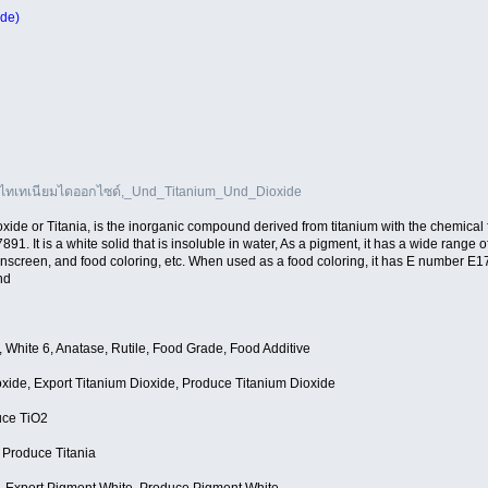
ide)
/ไทเทเนียมไดออกไซด์,_Und_Titanium_Und_Dioxide
oxide or Titania, is the inorganic compound derived from titanium with the chemical
91. It is a white solid that is insoluble in water, As a pigment, it has a wide range 
sunscreen, and food coloring, etc. When used as a food coloring, it has E number E1
nd
, White 6, Anatase, Rutile, Food Grade, Food Additive
oxide, Export Titanium Dioxide, Produce Titanium Dioxide
uce TiO2
, Produce Titania
, Export Pigment White, Produce Pigment White