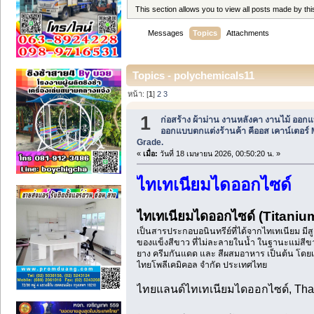
This section allows you to view all posts made by t
Messages
Topics
Attachments
Topics - polychemicals11
หน้า: [
1
]
2
3
1
ก่อสร้าง ผ้าม่าน งานหลังคา งานไม้ ออก
ออกแบบตกแต่งร้านค้า คีออส เคาน์เตอร์ M
Grade.
«
เมื่อ:
วันที่ 18 เมษายน 2026, 00:50:20 น. »
ไทเทเนียมไดออกไซด์
ไทเทเนียมไดออกไซด์ (Titanium D
เป็นสารประกอบอนินทรีย์ที่ได้จากไทเทเนียม มีสูต
ของแข็งสีขาว ที่ไม่ละลายในน้ำ ในฐานะแม่สีขา
ยาง ครีมกันแดด และ สีผสมอาหาร เป็นต้น โดยเมื
ไทยโพลีเคมิคอล จำกัด ประเทศไทย
ไทยแลนด์ไทเทเนียมไดออกไซด์, Thai