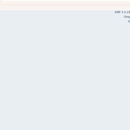
SMF 2.0.1
Simp
S