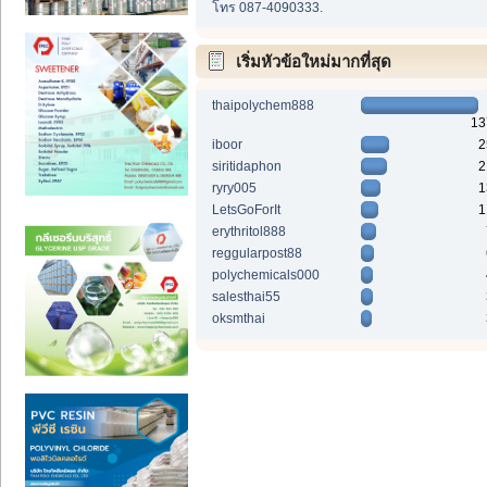
โทร 087-4090333.
เริ่มหัวข้อใหม่มากที่สุด
thaipolychem888
13
iboor
2
siritidaphon
2
ryry005
1
LetsGoForIt
1
erythritol888
reggularpost88
polychemicals000
salesthai55
oksmthai