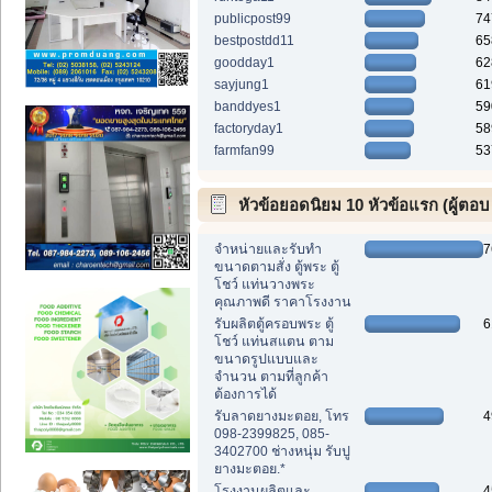
publicpost99
74
bestpostdd11
65
goodday1
62
sayjung1
61
banddyes1
59
factoryday1
58
farmfan99
53
หัวข้อยอดนิยม 10 หัวข้อแรก (ผู้ตอบ
สูงสุด)
จำหน่ายและรับทำ
7
ขนาดตามสั่ง ตู้พระ ตู้
โชว์ แท่นวางพระ
คุณภาพดี ราคาโรงงาน
รับผลิตตู้ครอบพระ ตู้
6
โชว์ แท่นสแตน ตาม
ขนาดรูปแบบและ
จำนวน ตามที่ลูกค้า
ต้องการได้
รับลาดยางมะตอย, โทร
4
098-2399825, 085-
3402700 ช่างหนุ่ม รับปู
ยางมะตอย.*
โรงงานผลิตและ
4