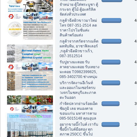
จำหน่าย ตู้ใส่พระบูชา ตู้
กระจก ตู้ไม้ ตู้อะคริลิค
จัดส่งทั่วประเทศ
กลูต้าฉีดผิวขาวมาใหม่
4
โทร 087-351-2514 ลด
ราคาโปรโมชั่นค่ะ
สินค้าพร้อมส่ง
กลูต้าจากสกัดจากเมล็ด
4
ผลทับทิม, ยาชาฟิลเลอร์
,กลูต้าฉีดผิวขาวเร็ว,
087-3512514
รับปูยางมะตอย รับ
4
ลาดยางมะตอย รับเทยาง
มะตอย T:0982399825,
085-3402700.ช่างหนุ่ม
บริการจัดงานอีเว้นท์
4
และออแกไนเซอร์ครบ
วงจรในชลบุรีและภาค
ตะวันออก
กำจัดปลวกย่านร้อยเอ็ด
3
ชัยภูมิ เลย หนองคาย
ขอนแก่น มหาสารคาม
085-5015148 คุณอุบล
อยากขายบิ๊กไบค์ เรารับ
3
ซื้อบิ๊กไบค์มือสอง ทุก
สภาพ 250CC ขึ้นไป