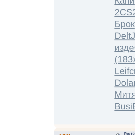
Капи
2CS
Брок
Delt
изде
(183
Leif
с
Dola
Мит
Busi
Re: เว
xaraz