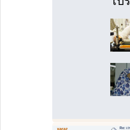
โปร
Re: เว
xaraz