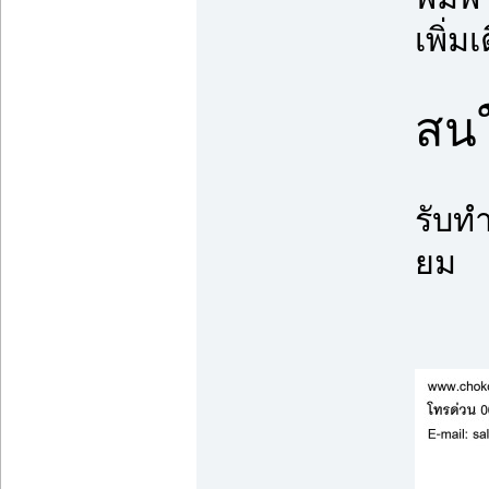
เพิ่มเ
สนใ
รับท
ยม