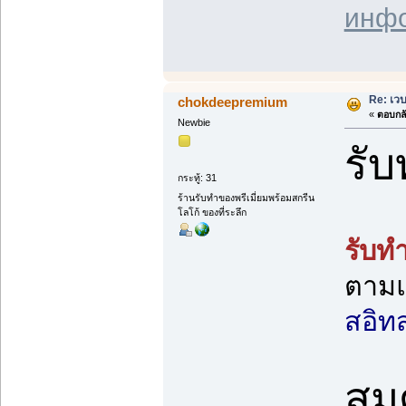
инф
Re: เว
chokdeepremium
«
ตอบกลั
Newbie
รั
กระทู้: 31
ร้านรับทำของพรีเมี่ยมพร้อมสกรีน
โลโก้ ของที่ระลึก
รับท
ตามแ
สอิทส
สมุ