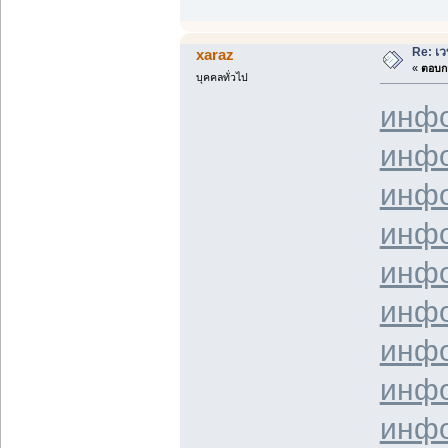
Re: เว
xaraz
«
ตอบกล
บุคคลทั่วไป
инф
инф
инф
инф
инф
инф
инф
инф
инф