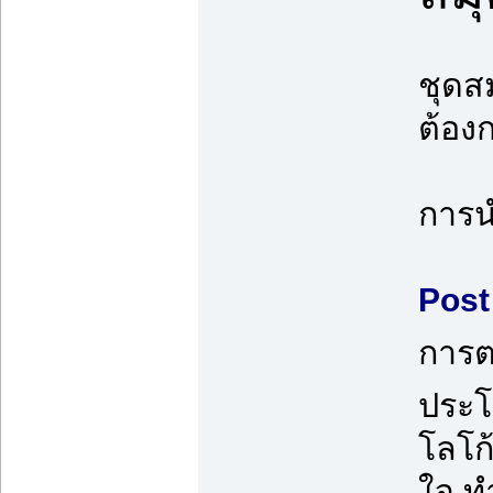
ชุดส
ต้อง
การน
Post 
การต
ประโ
โลโก
ใจ ท