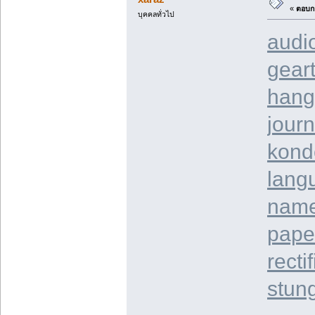
«
ตอบกล
บุคคลทั่วไป
audi
geart
hang
journ
kond
lang
name
pape
recti
stun