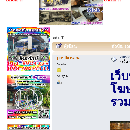
หน้า: [
1
]
ผู้เขียน
หัวข้อ: เ
เวบบอร
postkosana
«
เมื่อ:
ว
Newbie
เว็
กระทู้: 4
โฆษ
รวม