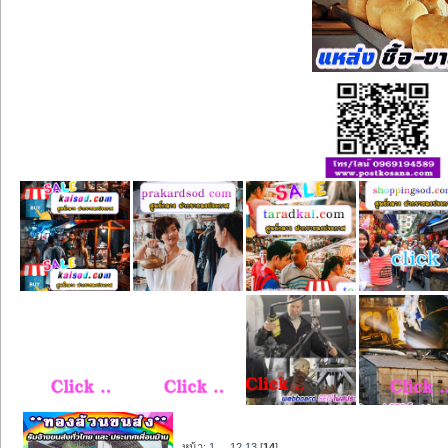
หน้า:
1
...
12
13
[
14
]