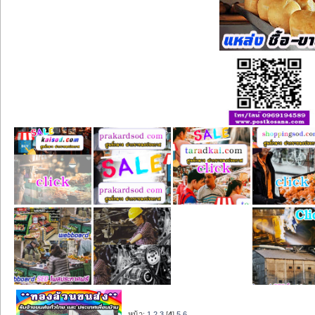
หน้า:
1
2
3
[
4
]
5
6