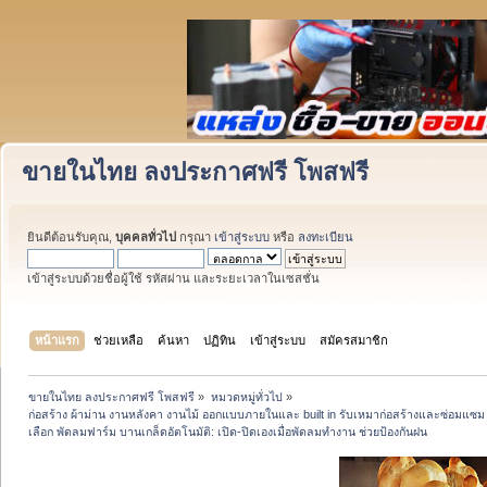
ขายในไทย ลงประกาศฟรี โพสฟรี
ยินดีต้อนรับคุณ,
บุคคลทั่วไป
กรุณา
เข้าสู่ระบบ
หรือ
ลงทะเบียน
เข้าสู่ระบบด้วยชื่อผู้ใช้ รหัสผ่าน และระยะเวลาในเซสชั่น
หน้าแรก
ช่วยเหลือ
ค้นหา
ปฏิทิน
เข้าสู่ระบบ
สมัครสมาชิก
ขายในไทย ลงประกาศฟรี โพสฟรี
»
หมวดหมู่ทั่วไป
»
ก่อสร้าง ผ้าม่าน งานหลังคา งานไม้ ออกแบบภายในและ built in รับเหมาก่อสร้างและซ่อมแซม ว
เลือก พัดลมฟาร์ม บานเกล็ดอัตโนมัติ: เปิด-ปิดเองเมื่อพัดลมทำงาน ช่วยป้องกันฝน