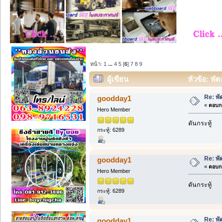
หน้า:
1
...
4
5
[
6
]
7
8
9
ผู้เขียน
หัวข้อ: พั
Re: พั
goodday1
«
ตอบกล
Hero Member
ดันกระทู้
กระทู้: 6289
Re: พั
goodday1
«
ตอบกล
Hero Member
ดันกระทู้
กระทู้: 6289
Re: พั
goodday1