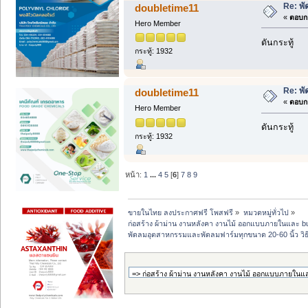
Re: พั
doubletime11
«
ตอบกล
Hero Member
ดันกระทู้
กระทู้: 1932
Re: พั
doubletime11
«
ตอบกล
Hero Member
ดันกระทู้
กระทู้: 1932
หน้า:
1
...
4
5
[
6
]
7
8
9
ขายในไทย ลงประกาศฟรี โพสฟรี
»
หมวดหมู่ทั่วไป
»
ก่อสร้าง ผ้าม่าน งานหลังคา งานไม้ ออกแบบภายในและ buil
พัดลมอุตสาหกรรมและพัดลมฟาร์มทุกขนาด 20-60 นิ้ว วิธ