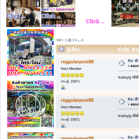
หน้า:
1
[
2
]
3
4
...
6
ผู้เขียน
หัวข้อ: ติ
Re: ติ
reggularpost88
«
ตอบกล
Hero Member
ขออนุญาติดั
กระทู้: 15971
Re: ติ
reggularpost88
«
ตอบกล
Hero Member
ขออนุญาติดั
กระทู้: 15971
Re: ติ
reggularpost88