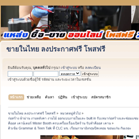
ขายในไทย ลงประกาศฟรี โพสฟรี
ยินดีต้อนรับคุณ,
บุคคลทั่วไป
กรุณา
เข้าสู่ระบบ
หรือ
ลงทะเบียน
เข้าสู่ระบบด้วยชื่อผู้ใช้ รหัสผ่าน และระยะเวลาในเซสชั่น
หน้าแรก
ช่วยเหลือ
ค้นหา
ปฏิทิน
เข้าสู่ระบบ
สมัครสมาชิก
ขายในไทย ลงประกาศฟรี โพสฟรี
»
หมวดหมู่ทั่วไป
»
ก่อสร้าง ผ้าม่าน งานหลังคา งานไม้ ออกแบบภายในและ built in รับเหมาก่อสร้างและซ่อมแซม 
คีออส เคาน์เตอร์ Mister Booth ครบเครื่องเรื่องเปิดร้าน รับทำคีออส เคาน
»
ติวเข้ม Grammar & Teen Talk ที่ CLC มข. เรียนภาษาอังกฤษปิดเทอม ขอนแก่น กันเถอะ