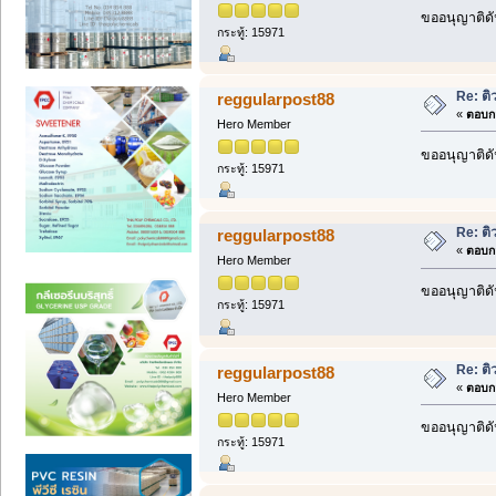
ขออนุญาติดั
กระทู้: 15971
Re: ติ
reggularpost88
«
ตอบกล
Hero Member
ขออนุญาติดั
กระทู้: 15971
Re: ติ
reggularpost88
«
ตอบกล
Hero Member
ขออนุญาติดั
กระทู้: 15971
Re: ติ
reggularpost88
«
ตอบกล
Hero Member
ขออนุญาติดั
กระทู้: 15971