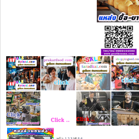
หน้า:
1
2
3
[
4
]
5
6