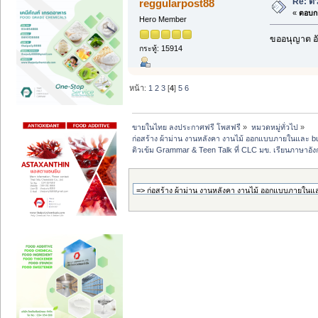
Re: ติ
reggularpost88
«
ตอบกล
Hero Member
ขออนุญาต อั
กระทู้: 15914
หน้า:
1
2
3
[
4
]
5
6
ขายในไทย ลงประกาศฟรี โพสฟรี
»
หมวดหมู่ทั่วไป
»
ก่อสร้าง ผ้าม่าน งานหลังคา งานไม้ ออกแบบภายในและ buil
ติวเข้ม Grammar & Teen Talk ที่ CLC มข. เรียนภาษาอั