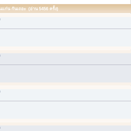
ก่น กันเถอะ (อ่าน 5456 ครั้ง)
ะ
ะ
ะ
ะ