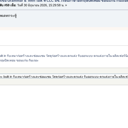
วเข้ม Grammar & Teen Talk ที่ CLC มข. เรียนภาษาอังกฤษปิดเทอม ขอนแก่น กันเถอ
ับ #59 เมื่อ:
วันที่ 30 มิถุนายน 2026, 15:29:58 น. »
พเดทกระทู้
t in รับเหมาก่อสร้างและซ่อมแซม วัสดุก่อสร้างและตกแต่ง รับออกแบบ-ตกแต่งภายใน ผลิตเฟอร์นิเจอร
งกฤษปิดเทอม ขอนแก่น กันเถอะ