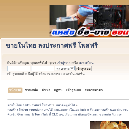
ขายในไทย ลงประกาศฟรี โพสฟรี
ยินดีต้อนรับคุณ,
บุคคลทั่วไป
กรุณา
เข้าสู่ระบบ
หรือ
ลงทะเบียน
เข้าสู่ระบบด้วยชื่อผู้ใช้ รหัสผ่าน และระยะเวลาในเซสชั่น
หน้าแรก
ช่วยเหลือ
ค้นหา
ปฏิทิน
เข้าสู่ระบบ
สมัครสมาชิก
ขายในไทย ลงประกาศฟรี โพสฟรี
»
หมวดหมู่ทั่วไป
»
ก่อสร้าง ผ้าม่าน งานหลังคา งานไม้ ออกแบบภายในและ built in รับเหมาก่อสร้างและซ่อมแซม ว
ติวเข้ม Grammar & Teen Talk ที่ CLC มข. เรียนภาษาอังกฤษปิดเทอม ขอนแก่น กันเถอะ