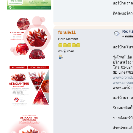
แอร์บ้านราคา
ติดตั้งแอร์ด
Re: แอ
foraliv11
«
ตอบกล
Hero Member
แอร์บ้านโปร
กระทู้: 8541
รุ่งโรจน์ เ
ปรึกษาเรื่อง
โทร. 02-524
(ID Line@82
www.promdu
www.air-ba
www.แอร์บ้
แอร์บ้านราค
รับเหมาติดตั
ขายส่งแอร์บ
จำหน่ายแอร์