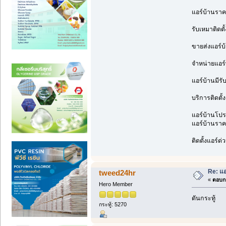
แอร์บ้านราค
รับเหมาติดตั
ขายส่งแอร์บ
จำหน่ายแอร์
แอร์บ้านมีรั
บริการติดตั้
แอร์บ้านโปรโ
แอร์บ้านราคา
ติดตั้งแอร์ด
Re: แอ
tweed24hr
«
ตอบกล
Hero Member
ดันกระทู้
กระทู้: 5270