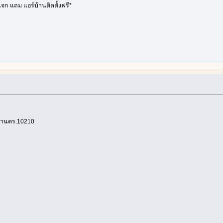
จก แถม แอร์บ้านติดตั้งฟรี*
มหานคร.10210