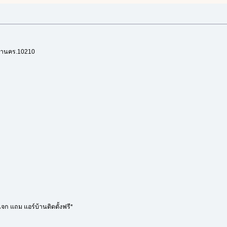
มหานคร.10210
จก แถม แอร์บ้านติดตั้งฟรี*