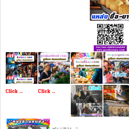
หน้า:
1
[
2
]
3
4
...
7