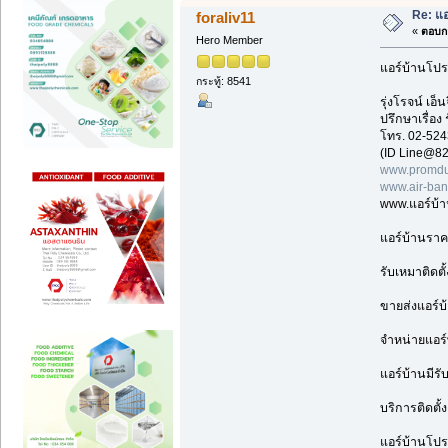
Re: แอ
foraliv11
«
ตอบกล
Hero Member
แอร์บ้านโปร
กระทู้: 8541
รุ่งโรจน์ เ
ปรึกษาเรื่อง
โทร. 02-524
(ID Line@82
www.promdu
www.air-ba
www.แอร์บ้
แอร์บ้านราค
รับเหมาติดตั
ขายส่งแอร์บ
จำหน่ายแอร์
แอร์บ้านมีรั
บริการติดตั้
แอร์บ้านโปรโ