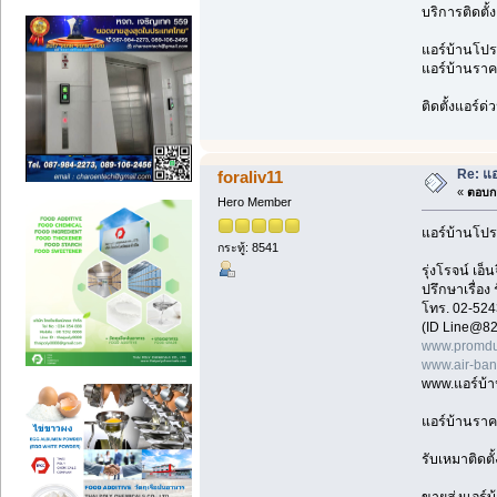
บริการติดตั้
แอร์บ้านโปรโ
แอร์บ้านราคา
ติดตั้งแอร์ด
Re: แอ
foraliv11
«
ตอบกล
Hero Member
แอร์บ้านโปร
กระทู้: 8541
รุ่งโรจน์ เ
ปรึกษาเรื่อง
โทร. 02-524
(ID Line@82
www.promdu
www.air-ba
www.แอร์บ้
แอร์บ้านราค
รับเหมาติดตั