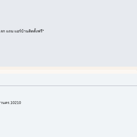
จก แถม แอร์บ้านติดตั้งฟรี*
มหานคร.10210