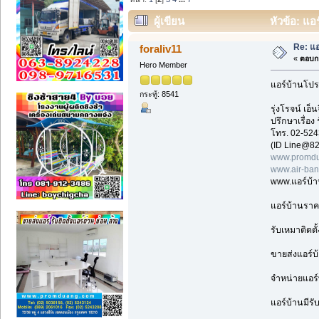
ผู้เขียน
หัวข้อ: แอ
Re: แอ
foraliv11
«
ตอบกล
Hero Member
แอร์บ้านโปร
กระทู้: 8541
รุ่งโรจน์ เ
ปรึกษาเรื่อง
โทร. 02-524
(ID Line@82
www.promdu
www.air-ba
www.แอร์บ้
แอร์บ้านราค
รับเหมาติดตั
ขายส่งแอร์บ
จำหน่ายแอร์
แอร์บ้านมีรั