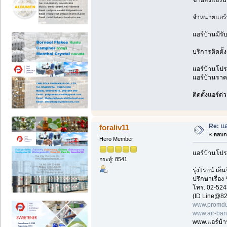
ขายส่งแอร์บ
จำหน่ายแอร์
แอร์บ้านมีรั
บริการติดตั้
แอร์บ้านโปรโ
แอร์บ้านราคา
ติดตั้งแอร์ด
Re: แอ
foraliv11
«
ตอบกล
Hero Member
แอร์บ้านโปร
กระทู้: 8541
รุ่งโรจน์ เ
ปรึกษาเรื่อง
โทร. 02-524
(ID Line@82
www.promdu
www.air-ba
www.แอร์บ้