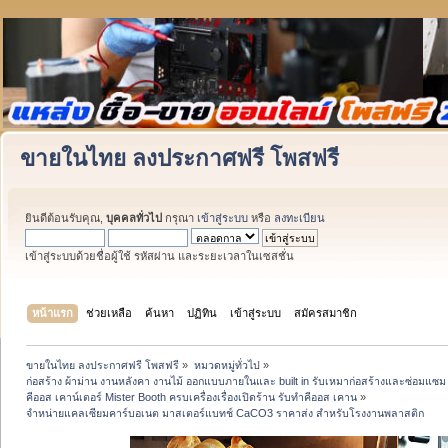
ขายในไทย ลงประกาศฟรี โพสฟรี
ยินดีต้อนรับคุณ,
บุคคลทั่วไป
กรุณา
เข้าสู่ระบบ
หรือ
ลงทะเบียน
เข้าสู่ระบบด้วยชื่อผู้ใช้ รหัสผ่าน และระยะเวลาในเซสชั่น
หน้าแรก
ช่วยเหลือ
ค้นหา
ปฏิทิน
เข้าสู่ระบบ
สมัครสมาชิก
ขายในไทย ลงประกาศฟรี โพสฟรี
»
หมวดหมู่ทั่วไป
»
ก่อสร้าง ผ้าม่าน งานหลังคา งานไม้ ออกแบบภายในและ built in รับเหมาก่อสร้างและซ่อมแซม 
คีออส เคาน์เตอร์ Mister Booth ครบเครื่องเรื่องเปิดร้าน รับทำคีออส เคาน
»
จำหน่ายแคลเซียมคาร์บอเนต มาสเตอร์แบทช์ CaCO3 ราคาส่ง สำหรับโรงงานพลาสติก