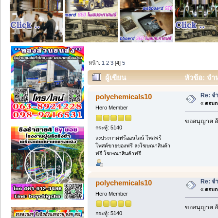
หน้า:
1
2
3
[
4
]
5
ผู้เขียน
หัวข้อ: จำ
Re: จ
polychemicals10
«
ตอบกล
Hero Member
ขออนุญาต อั
กระทู้: 5140
ลงประกาศฟรีออนไลน์ โพสฟรี
โพสต์ขายของฟรี ลงโฆษณาสินค้า
ฟรี โฆษณาสินค้าฟรี
Re: จ
polychemicals10
«
ตอบกล
Hero Member
ขออนุญาต อั
กระทู้: 5140