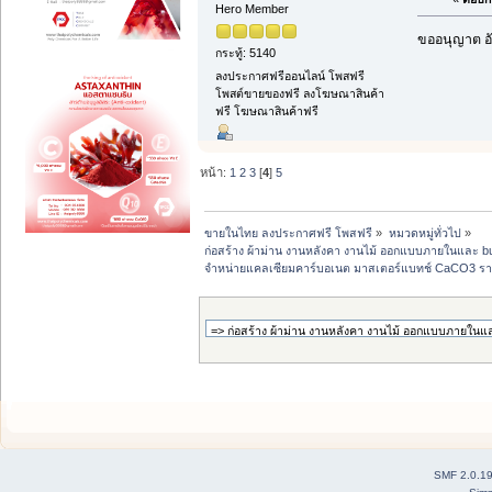
Hero Member
ขออนุญาต อั
กระทู้: 5140
ลงประกาศฟรีออนไลน์ โพสฟรี
โพสต์ขายของฟรี ลงโฆษณาสินค้า
ฟรี โฆษณาสินค้าฟรี
หน้า:
1
2
3
[
4
]
5
ขายในไทย ลงประกาศฟรี โพสฟรี
»
หมวดหมู่ทั่วไป
»
ก่อสร้าง ผ้าม่าน งานหลังคา งานไม้ ออกแบบภายในและ buil
จำหน่ายแคลเซียมคาร์บอเนต มาสเตอร์แบทช์ CaCO3 รา
SMF 2.0.1