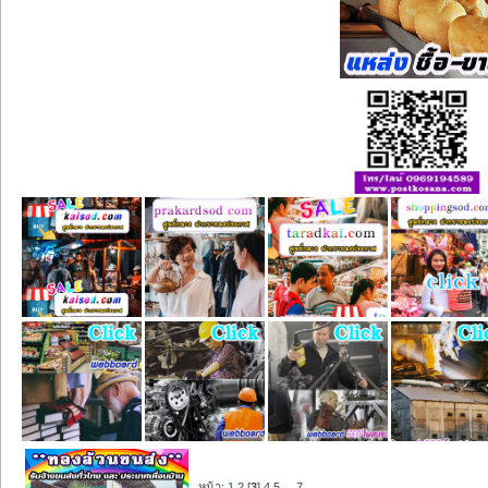
หน้า:
1
2
[
3
]
4
5
...
7