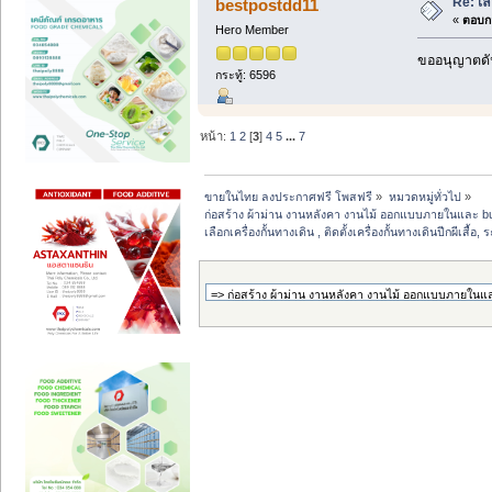
Re: เลื
bestpostdd11
«
ตอบกล
Hero Member
ขออนุญาตดัน
กระทู้: 6596
หน้า:
1
2
[
3
]
4
5
...
7
ขายในไทย ลงประกาศฟรี โพสฟรี
»
หมวดหมู่ทั่วไป
»
ก่อสร้าง ผ้าม่าน งานหลังคา งานไม้ ออกแบบภายในและ buil
เลือกเครื่องกั้นทางเดิน , ติดตั้งเครื่องกั้นทางเดินปีกผีเสื้