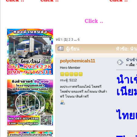
หน้า: [
1
]
2
3
...
6
ผู้เขียน
หัวข้อ: นำ
นำเข้า
polychemicals11
«
เมื่อ:
ว
Hero Member
นำเ
กระทู้: 5112
ลงประกาศฟรีออนไลน์ โพสฟรี
เนี
โพสต์ขายของฟรี ลงโฆษณาสินค้า
ฟรี โฆษณาสินค้าฟรี
ไทย