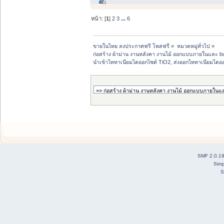
หน้า: [
1
]
2
3
...
6
ขายในไทย ลงประกาศฟรี โพสฟรี
»
หมวดหมู่ทั่วไป
»
ก่อสร้าง ผ้าม่าน งานหลังคา งานไม้ ออกแบบภายในและ buil
นำเข้าไททาเนียมไดออกไซด์ TiO2, ส่งออกไททาเนียมไดออก
SMF 2.0.1
Simp
S