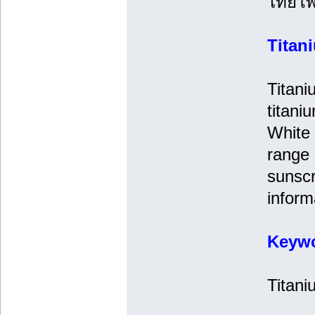
ไทยโพ
Titan
Titani
titani
White 
range 
sunscr
inform
Keyw
Titani