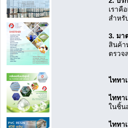
2. บร
เราคื
สำหรั
3. มา
สินค้า
ตรวจส
ไททาเ
ไททาเ
ในชิ้
ไททาเ