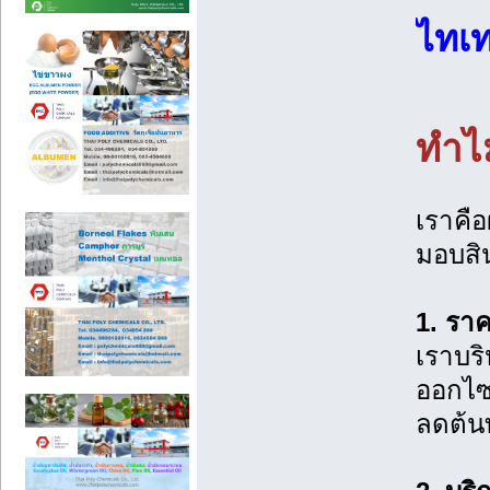
ไทเท
ทำไม
เราคือ
มอบสิน
1. รา
เราบริ
ออกไซด
ลดต้น