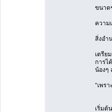
ขนาดชั
ความเช
สิ่งอ
เตรียม
การได้
น้องๆ 
"เพราะ
เริ่มต