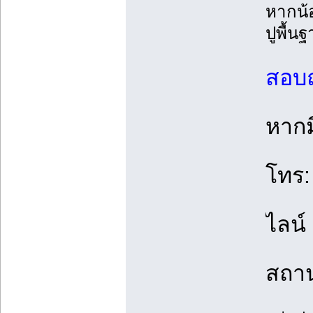
หากน้อ
ปูพื้น
สอบถ
หากม
โทร
ไลน์
สถาน