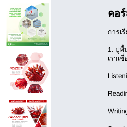
คอร์
การเรี
1. ปูพ
เราเช
Liste
Readin
Writi