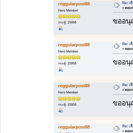
Re: เร
reggularpost88
«
ตอบกล
Hero Member
ขออนุญ
กระทู้: 15958
Re: เร
reggularpost88
«
ตอบกล
Hero Member
ขออนุญ
กระทู้: 15958
Re: เร
reggularpost88
«
ตอบกล
Hero Member
ขออนุญ
กระทู้: 15958
Re: เร
reggularpost88
«
ตอบกล