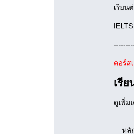
เรียนต
IELTS
--------
คอร์ส
เรี
ดูเพิ่ม
หลักส