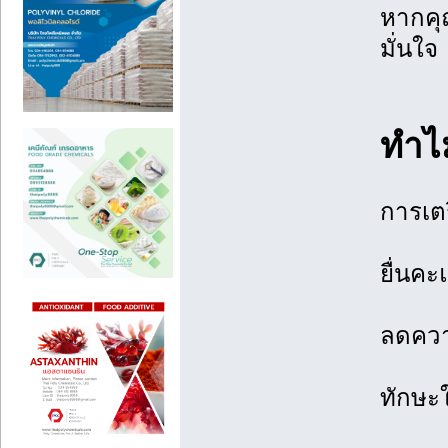
หากคุณ
มั่นใจ
ทำไม
การเตร
ยื่นค
ลดความ
ทักษะใ