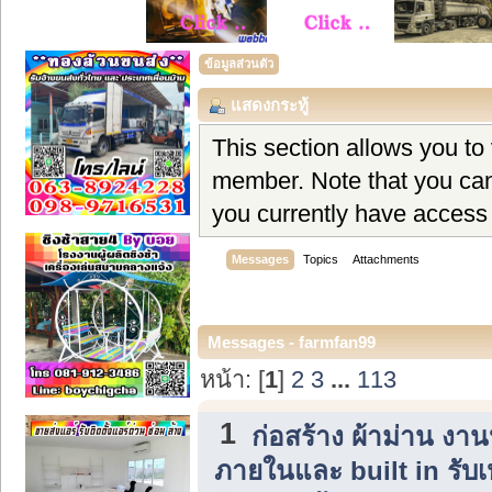
ข้อมูลส่วนตัว
แสดงกระทู้
This section allows you to
member. Note that you can
you currently have access 
Messages
Topics
Attachments
Messages - farmfan99
หน้า: [
1
]
2
3
...
113
1
ก่อสร้าง ผ้าม่าน ง
ภายในและ built in รับ