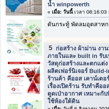
น้ำ winpowerth
«
เมื่อ:
วันนี้
เวลา 08:16:03 
ดันกระทู้ พัดลมอุตสาห
5
ก่อสร้าง ผ้าม่าน ง
ภายในและ built in รับ
วัสดุก่อสร้างและตกแต่
ผลิตเฟอร์นิเจอร์ Build
ร้านค้า คีออส เคาน์เตอร
เรื่องเปิดร้าน รับทำคีอ
ดูดเป่าอากาศ เหมาะกับพื
ใช้ห้องใต้ดิน
«
เมื่อ:
วันที่ 6 สิงหาคม 202