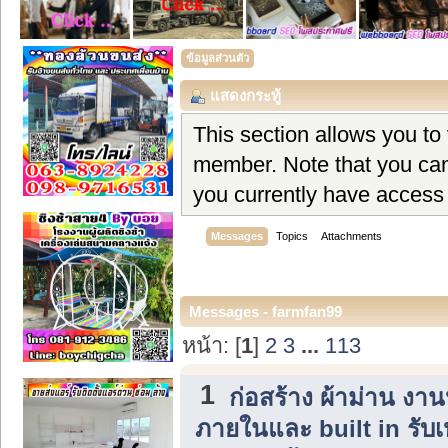
ข้อมูลส่วนตัว
แสดงกระทู้
This section allows you to
member. Note that you can
you currently have access 
Messages
Topics
Attachments
Messages - farmfan99
หน้า: [
1
]
2
3
...
113
1
ก่อสร้าง ผ้าม่าน ง
ภายในและ built in รับ