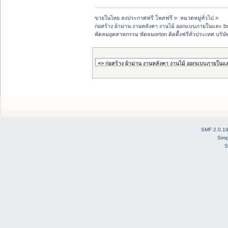
ขายในไทย ลงประกาศฟรี โพสฟรี
»
หมวดหมู่ทั่วไป
»
ก่อสร้าง ผ้าม่าน งานหลังคา งานไม้ ออกแบบภายในและ buil
พัดลมอุตสาหกรรม พัดลมorton ติดตี้งฟรีทั่วประเทศ บริษั
SMF 2.0.1
Simp
S