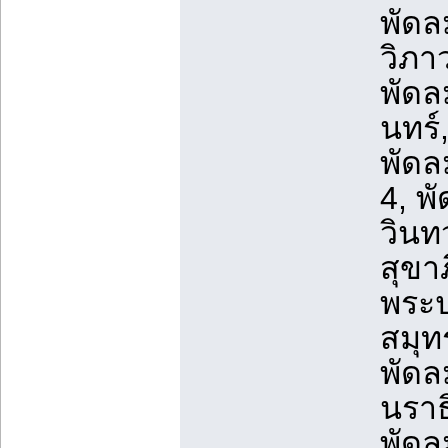
พัดล
วิภา
พัดล
นทร์
พัดล
4, พ
วินท
สุขา
พระป
สมุท
พัดล
นราธ
พัดล