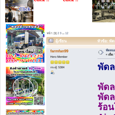
หน้า: [
1
]
2
3
...
12
ผู้เขียน
หัวข้อ: พั
พัดลมอ
farmfan99
«
เมื่อ:
ว
Hero Member
พัด
กระทู้: 5384
พัดล
พัดล
ร้อน