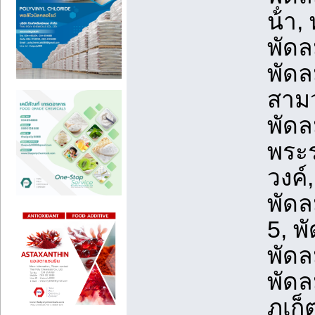
น้ํา
พัดล
พัดล
สามว
พัดล
พระร
วงค์
พัดล
5, พ
พัดล
พัดล
ภูเก