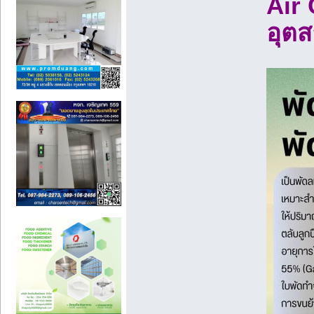
Air
อุต