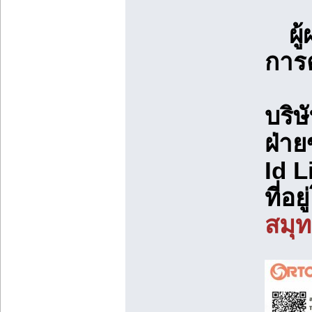
ผ
การต
บริษ
ฝ่า
Id L
ที่อ
สมุ