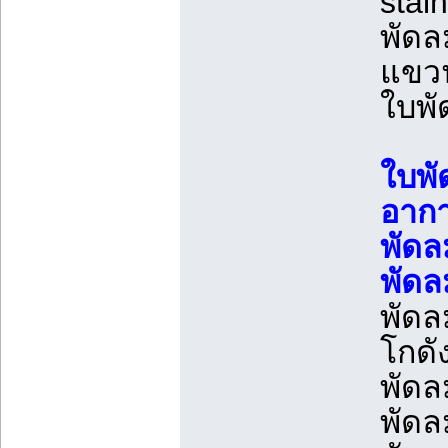
stai
พัดล
แขวน
ใบพั
ใบพั
อากา
พัดล
พัดล
พัดล
โกดั
พัดล
พัดล