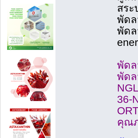
สระบ
พัดล
พัดล
ener
พัด
พัด
NGL
36-
ORT
คุณภ