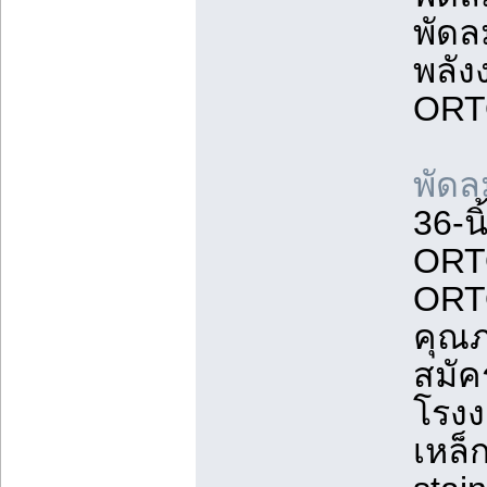
พัดล
พลัง
ORTO
พัดล
36-นิ
ORTO
ORTO
คุณภ
สมัค
โรงง
เหล็