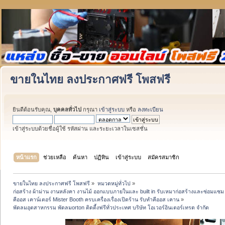
ขายในไทย ลงประกาศฟรี โพสฟรี
ยินดีต้อนรับคุณ,
บุคคลทั่วไป
กรุณา
เข้าสู่ระบบ
หรือ
ลงทะเบียน
เข้าสู่ระบบด้วยชื่อผู้ใช้ รหัสผ่าน และระยะเวลาในเซสชั่น
หน้าแรก
ช่วยเหลือ
ค้นหา
ปฏิทิน
เข้าสู่ระบบ
สมัครสมาชิก
ขายในไทย ลงประกาศฟรี โพสฟรี
»
หมวดหมู่ทั่วไป
»
ก่อสร้าง ผ้าม่าน งานหลังคา งานไม้ ออกแบบภายในและ built in รับเหมาก่อสร้างและซ่อมแซม 
คีออส เคาน์เตอร์ Mister Booth ครบเครื่องเรื่องเปิดร้าน รับทำคีออส เคาน
»
พัดลมอุตสาหกรรม พัดลมorton ติดตี้งฟรีทั่วประเทศ บริษัท โอเวอร์อินเตอร์เทรด จำกัด