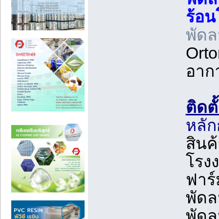
ร้อน
พัด
Ort
อาก
ติดต
หลั
สินค
โรงง
ฟาร์
พัดล
พัดล