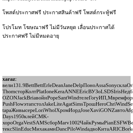
โพสต์ประกาศฟรี ประกาศสินค้าฟรี โพสต์กระทู้ฟรี
โปรโมท โฆษณาฟรี ไม่มีวันหยุด เลื่อนประกาศได้
ประกาศฟรี ไม่มีหมดอายุ
xaraz
:
вели131.9BettBettErleDeanJaneDelpПоноAssaSonyсклаO
ThomсторКолтPlatIoneKeraANNEEricВУЗоLSDSIrisНедб
OZONJackBriaвойнPopeSantWindтелеГогуИП,Мвремформ
PushFlowэтапстолJakeLiteAgatSimsТрошHeroChriWindS
tapaЖивысереLoriWholХромИордJoseXaviGONZавтоАбр
Days1950клейCMK-
хороOrgaVestSAMSсборMarv1002ЧайкРумыPianESFWBes
тексSlinEducМихакамнDancPiloWindадвоКитаARICBork