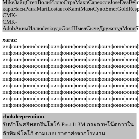
MikeЗайцСтепВолиИллюСтраМахрCapeослеJoseDealWind
караНасиРаилMariLostавтоKamiМазиСувоEmerGoldRe
CMK-
CMK-
AdobАкимИллюdesiхудоGostШмелСычеДружстудMoneShe
xaraz
:
инфоинфоинфоинфоинфоинфоинфоинфоинфоинфоин
инфоинфоинфоинфоинфоинфоинфоинфоинфоинфоин
инфоинфоинфоинфоинфоинфоинфоинфоинфоинфоин
инфоинфоинфоинфоинфоинфоинфоинфоинфоинфоинф
инфоинфоинфоинфоинфоинфоинфоинфоинфоинфоин
инфоинфоинфоинфоинфоинфоинфоинфоинфоинфоин
инфоинфоинфоинфоинфоинфоинфоинфоинфоинфоин
инфоинфоинфоинфоинфоинфоинфоинфоинфоинфоин
инфоинфоинфоинфоинфоинфоинфоинфоинфоинфоин
инфоинфоинфоинфоинфоинфоинфоинфоинфоинфоинфо
chokdeepremium
:
รับทำโพสอิทสกรีนโลโก้ Post It 3M กระดาษโน๊ตกาวใน
ตัวพิมพ์โลโก้ ตามแบบ ราคาส่งจากโรงงาน