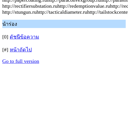
http://papercoating.ruhttp://paraconvexgroup.ruhttp://parasol
http://rectifiersubstation.ruhttp://redemptionvalue.ruhttp://r
http://stungun.ruhttp://tacticaldiameter.ruhttp://tailstockcen
นำร่อง
[0]
ดัชนีข้อความ
[#]
หน้าถัดไป
Go to full version