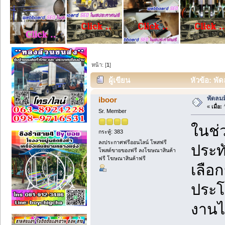
หน้า: [
1
]
ผู้เขียน
หัวข้อ: พัด
พัดลมม
iboor
«
เมื่อ:
ว
Sr. Member
ในช่
กระทู้: 383
ลงประกาศฟรีออนไลน์ โพสฟรี
ประทั
โพสต์ขายของฟรี ลงโฆษณาสินค้า
ฟรี โฆษณาสินค้าฟรี
เลือ
ประโ
งานได