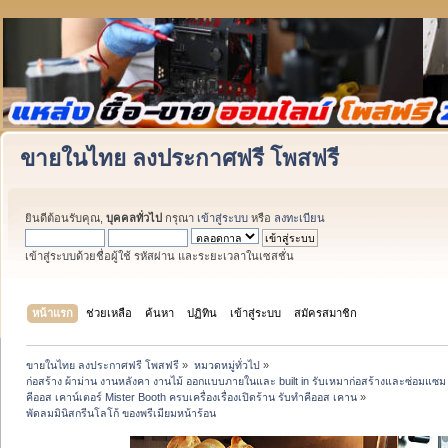
ขายในไทย ลงประกาศฟรี โพสฟรี
ยินดีต้อนรับคุณ,
บุคคลทั่วไป
กรุณา
เข้าสู่ระบบ
หรือ
ลงทะเบียน
เข้าสู่ระบบด้วยชื่อผู้ใช้ รหัสผ่าน และระยะเวลาในเซสชั่น
หน้าแรก
ช่วยเหลือ
ค้นหา
ปฏิทิน
เข้าสู่ระบบ
สมัครสมาชิก
ขายในไทย ลงประกาศฟรี โพสฟรี
»
หมวดหมู่ทั่วไป
»
ก่อสร้าง ผ้าม่าน งานหลังคา งานไม้ ออกแบบภายในและ built in รับเหมาก่อสร้างและซ่อมแซม 
คีออส เคาน์เตอร์ Mister Booth ครบเครื่องเรื่องเปิดร้าน รับทำคีออส เคาน
»
พัดลมมินิสกรีนโลโก้ ของพรีเมียมหน้าร้อน