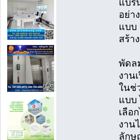
แบรน
อย่าง
แบบ 
สร้าง
พัดล
งานเ
ในช่
แบบ 
เลือ
งานได
ลักษ