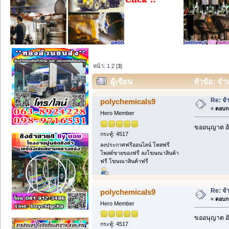
หน้า:
1
2
[
3
]
ผู้เขียน
หัวข้อ: จำ
Re: จำ
polychemicals9
«
ตอบกล
Hero Member
ขออนุญาต อั
กระทู้: 4517
ลงประกาศฟรีออนไลน์ โพสฟรี
โพสต์ขายของฟรี ลงโฆษณาสินค้า
ฟรี โฆษณาสินค้าฟรี
Re: จำ
polychemicals9
«
ตอบกล
Hero Member
ขออนุญาต อั
กระทู้: 4517