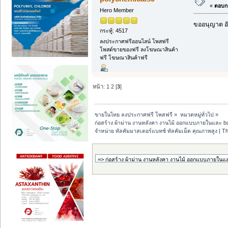
«
ตอบกล
Hero Member
ขออนุญาต อั
กระทู้: 4517
ลงประกาศฟรีออนไลน์ โพสฟรี
โพสต์ขายของฟรี ลงโฆษณาสินค้า
ฟรี โฆษณาสินค้าฟรี
หน้า:
1
2
[
3
]
ขายในไทย ลงประกาศฟรี โพสฟรี
»
หมวดหมู่ทั่วไป
»
ก่อสร้าง ผ้าม่าน งานหลังคา งานไม้ ออกแบบภายในและ buil
จำหน่าย ทัลคัมมาสเตอร์แบทช์ ทัลคัมเม็ด คุณภาพสูง | T