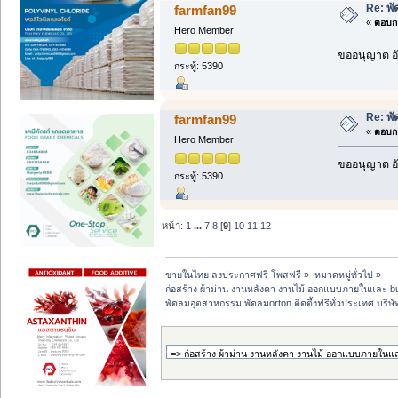
Re: พั
farmfan99
«
ตอบกล
Hero Member
ขออนุญาต อั
กระทู้: 5390
Re: พั
farmfan99
«
ตอบกล
Hero Member
ขออนุญาต อั
กระทู้: 5390
หน้า:
1
...
7
8
[
9
]
10
11
12
ขายในไทย ลงประกาศฟรี โพสฟรี
»
หมวดหมู่ทั่วไป
»
ก่อสร้าง ผ้าม่าน งานหลังคา งานไม้ ออกแบบภายในและ buil
พัดลมอุตสาหกรรม พัดลมorton ติดตี้งฟรีทั่วประเทศ บริษั