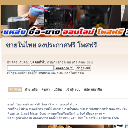
ขายในไทย ลงประกาศฟรี โพสฟรี
ยินดีต้อนรับคุณ,
บุคคลทั่วไป
กรุณา
เข้าสู่ระบบ
หรือ
ลงทะเบียน
เข้าสู่ระบบด้วยชื่อผู้ใช้ รหัสผ่าน และระยะเวลาในเซสชั่น
หน้าแรก
ช่วยเหลือ
ค้นหา
ปฏิทิน
เข้าสู่ระบบ
สมัครสมาชิก
ขายในไทย ลงประกาศฟรี โพสฟรี
»
หมวดหมู่ทั่วไป
»
ก่อสร้าง ผ้าม่าน งานหลังคา งานไม้ ออกแบบภายในและ built in รับเหมาก่อสร้างและซ่อมแซม 
คีออส เคาน์เตอร์ Mister Booth ครบเครื่องเรื่องเปิดร้าน รับทำคีออส เคาน
»
พัดลมอุตสาหกรรม พัดลมorton ติดตี้งฟรีทั่วประเทศ บริษัท โอเวอร์อินเตอร์เทรด จำกัด